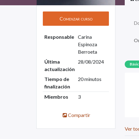
Comenzar curso
D
Responsable
Carina
O
Espinoza
Berroeta
Última
28/08/2024
Bási
actualización
Tiempo de
20 minutos
finalización
Miembros
3
Compartir
Ver to