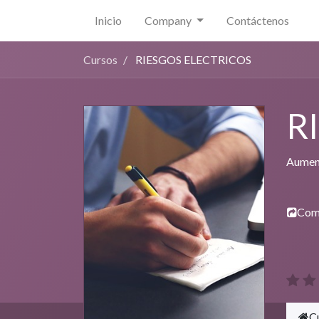
Inicio
Company
Contáctenos
Cursos
RIESGOS ELECTRICOS
R
Aument
Com
C