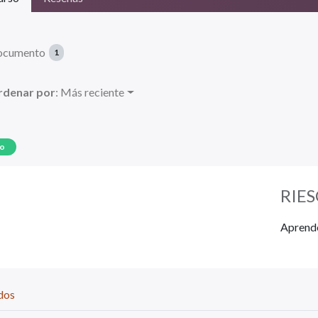
ocumento
1
rdenar por
: Más reciente
co
RIE
Aprende
dos