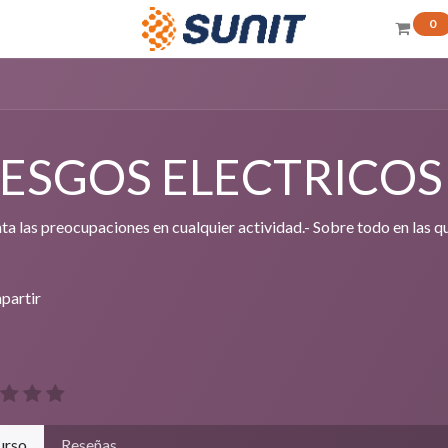
0
IESGOS ELECTRICOS
a las preocupaciones en cualquier actividad.- Sobre todo en las qu
partir
urso
Reseñas